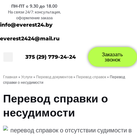
ПН-ПТ с 9.30 до 18.00
На связи 24/7: консультация,
оформление заказа
info@everest24.by
everest2424@mail.ru
Заказать
375 (29) 779-24-24
Вопрос/Ответ
О компании
звонок
Главная
»
Услуги
»
Перевод документов
»
Перевод cправок
»
Перевод
справки о несудимости
Перевод справки о
несудимости