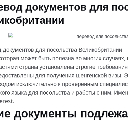
евод документов для по
икобритании
 документов для посольства Великобритании – 
 которая может быть полезна во многих случаях, 
астями страны установлены строгие требования
едоставлены для получения шенгенской визы. 
водом исключительно к проверенным специали
кого языка для посольства и работы с ним. Име
erest.
ие документы подлежа