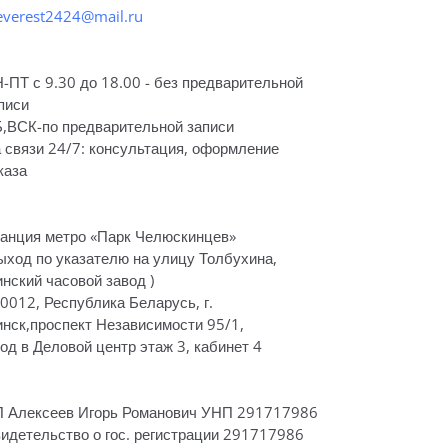
everest2424@mail.ru
-ПТ с 9.30 до 18.00 - без предварительной
писи
,ВСК-по предварительной записи
 связи 24/7: консультация, оформление
каза
анция метро «Парк Челюскинцев»
ыход по указателю на улицу Толбухина,
нский часовой завод )
0012, Республика Беларусь, г.
нск,проспект Независимости 95/1,
од в Деловой центр этаж 3, кабинет 4
 Алексеев Игорь Романович УНП 291717986
идетельство о гос. регистрации 291717986