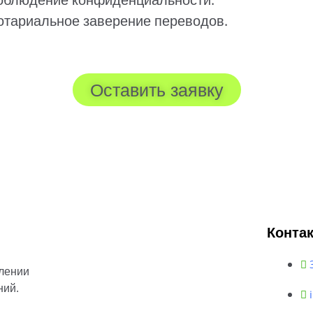
отариальное заверение переводов.
Оставить заявку
Конта
лении
ний.