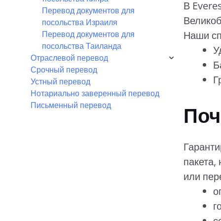
В Evere
Перевод документов для
Великоб
посольства Израиля
Наши сп
Перевод документов для
посольства Таиланда
У
Отраслевой перевод
Б
Срочный перевод
Г
Устный перевод
Нотариально заверенный перевод
Письменный перевод
Поч
Гаранти
пакета,
или пер
о
г
с