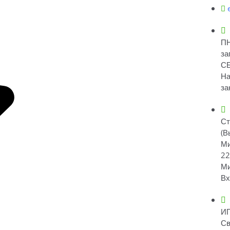
ПН
за
СБ
На
за
Ст
(В
Ми
22
Ми
Вх
ИП
Св