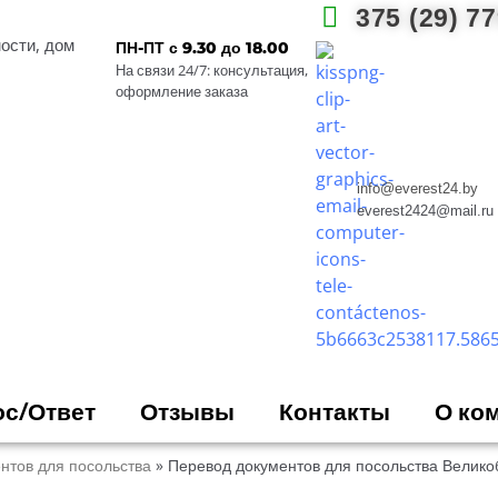
375 (29) 7
info@everest24.by
everest2424@mail.ru
мости, дом
ПН-ПТ с 9.30 до 18.00
На связи 24/7: консультация,
ос/Ответ
Отзывы
Контакты
О ко
оформление заказа
info@everest24.by
everest2424@mail.ru
с/Ответ
Отзывы
Контакты
О ко
нтов для посольства
»
Перевод документов для посольства Велико