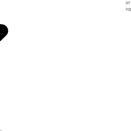
от
го